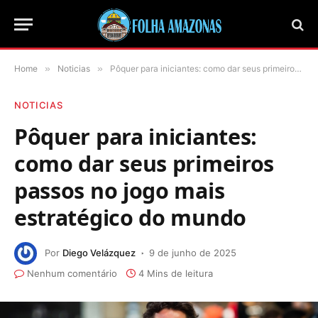
Home
»
Noticias
»
Pôquer para iniciantes: como dar seus primeiros passos no jogo mais estratégico do mundo
NOTICIAS
Pôquer para iniciantes:
como dar seus primeiros
passos no jogo mais
estratégico do mundo
Por
Diego Velázquez
9 de junho de 2025
Nenhum comentário
4 Mins de leitura