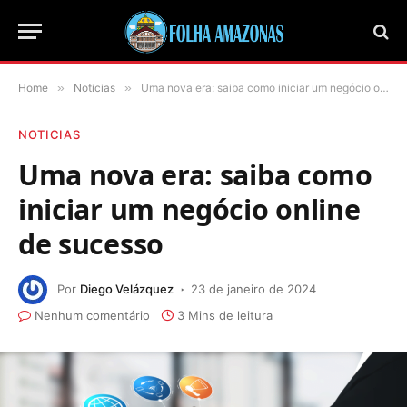
Home
»
Noticias
»
Uma nova era: saiba como iniciar um negócio online de sucesso
NOTICIAS
Uma nova era: saiba como
iniciar um negócio online
de sucesso
Por
Diego Velázquez
23 de janeiro de 2024
Nenhum comentário
3 Mins de leitura