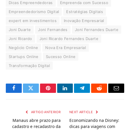
Dicas Empreendedoras
Empreenda com Sucesso
Empreendedorismo Digital
Estratégias Digitais
expert em investimentos
Inovação Empresarial
Joni Duarte
Joni Fernandes
Joni Fernandes Duarte
Joni Ricardo
Joni Ricardo Fernandes Duarte
Negócio Online
Nova Era Empresarial
Startups Online
Sucesso Online
Transformação Digital
Facebook
Twitter
Pinterest
LinkedIn
Telegram
Reddit
Email
ARTIGO ANTERIOR
NEXT ARTICLE
Manaus abre prazo para
Economizando na Disney:
cadastro e recadastro da
dicas para viagens com