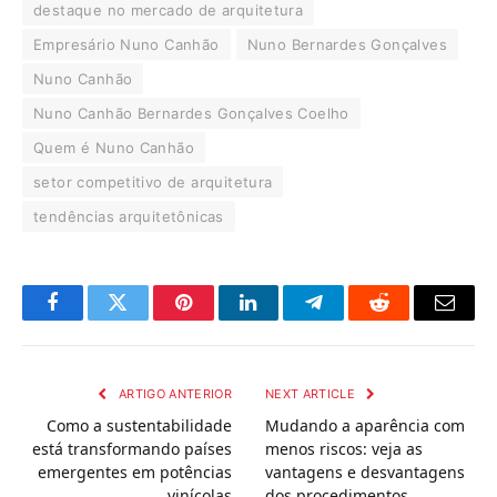
destaque no mercado de arquitetura
Empresário Nuno Canhão
Nuno Bernardes Gonçalves
Nuno Canhão
Nuno Canhão Bernardes Gonçalves Coelho
Quem é Nuno Canhão
setor competitivo de arquitetura
tendências arquitetônicas
Facebook
Twitter
Pinterest
LinkedIn
Telegram
Reddit
Email
ARTIGO ANTERIOR
NEXT ARTICLE
Como a sustentabilidade
Mudando a aparência com
está transformando países
menos riscos: veja as
emergentes em potências
vantagens e desvantagens
vinícolas
dos procedimentos