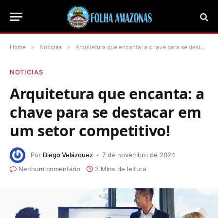
Home
»
Noticias
»
Arquitetura que encanta: a chave para se destacar em um setor competitivo!
NOTICIAS
Arquitetura que encanta: a
chave para se destacar em
um setor competitivo!
Por
Diego Velázquez
7 de novembro de 2024
Nenhum comentário
3 Mins de leitura