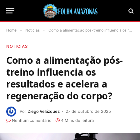
Home
»
Noticias
»
Como a alimentação pós-treino influencia os resultados e acelera a regeneração do corpo?
NOTICIAS
Como a alimentação pós-
treino influencia os
resultados e acelera a
regeneração do corpo?
Por
Diego Velázquez
27 de outubro de 2025
Nenhum comentário
4 Mins de leitura