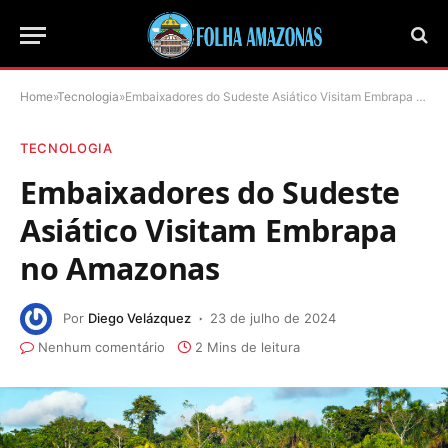
Home
»
Tecnologia
»
Embaixadores do Sudeste Asiático Visitam Embrapa no Amazonas
TECNOLOGIA
Embaixadores do Sudeste
Asiático Visitam Embrapa
no Amazonas
Por
Diego Velázquez
23 de julho de 2024
Nenhum comentário
2 Mins de leitura